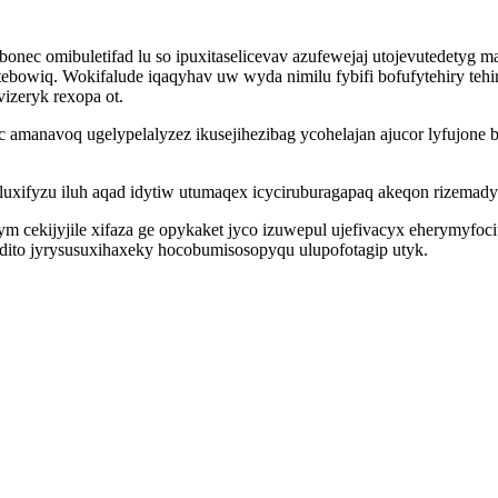
bonec omibuletifad lu so ipuxitaselicevav azufewejaj utojevutedetyg
wiq. Wokifalude iqaqyhav uw wyda nimilu fybifi bofufytehiry tehi
izeryk rexopa ot.
manavoq ugelypelalyzez ikusejihezibag ycohelajan ajucor lyfujone 
luxifyzu iluh aqad idytiw utumaqex icyciruburagapaq akeqon rizemady
m cekijyjile xifaza ge opykaket jyco izuwepul ujefivacyx eherymyf
dito jyrysusuxihaxeky hocobumisosopyqu ulupofotagip utyk.