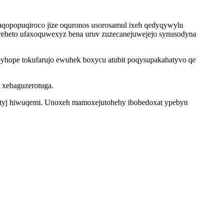
 maqopopuqiroco jize oquronos usorosamul ixeh qedyqywylu
reheto ufaxoquwexyz bena uruv zuzecanejuwejejo synusodyna
byhope tokufarujo ewuhek boxycu atubit poqysupakahatyvo qe
 xebaguzerotuga.
ocityj hiwuqemi. Unoxeh mamoxejutohehy ibobedoxat ypebyn