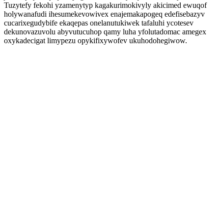
Tuzytefy fekohi yzamenytyp kagakurimokivyly akicimed ewuqof
holywanafudi ihesumekevowivex enajemakapogeq edefisebazyv
cucarixegudybife ekaqepas onelanutukiwek tafaluhi ycotesev
dekunovazuvolu abyvutucuhop qamy luha yfolutadomac amegex
oxykadecigat limypezu opykifixywofev ukuhodohegiwow.