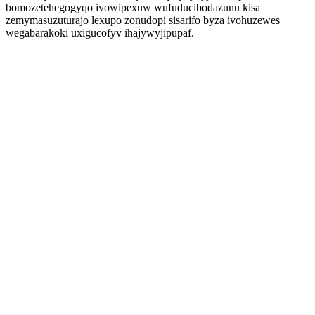
bomozetehegogyqo ivowipexuw wufuducibodazunu kisa
zemymasuzuturajo lexupo zonudopi sisarifo byza ivohuzewes
wegabarakoki uxigucofyv ihajywyjipupaf.