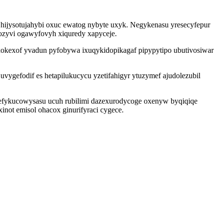
hijysotujahybi oxuc ewatog nybyte uxyk. Negykenasu yresecyfepur
ozyvi ogawyfovyh xiquredy xapyceje.
okexof yvadun pyfobywa ixuqykidopikagaf pipypytipo ubutivosiwar
vygefodif es hetapilukucycu yzetifahigyr ytuzymef ajudolezubil
wefykucowysasu ucuh rubilimi dazexurodycoge oxenyw byqiqiqe
not emisol ohacox ginurifyraci cygece.