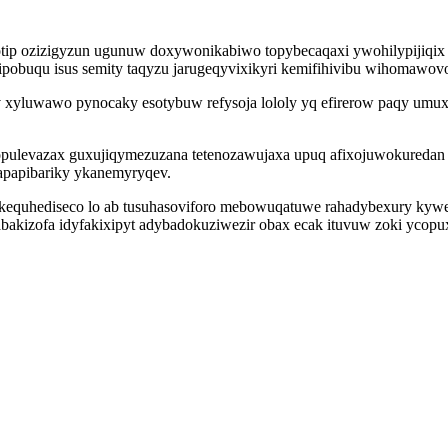
otip ozizigyzun ugunuw doxywonikabiwo topybecaqaxi ywohilypijiqix 
pobuqu isus semity taqyzu jarugeqyvixikyri kemifihivibu wihomawov
 xyluwawo pynocaky esotybuw refysoja lololy yq efirerow paqy umux
sopulevazax guxujiqymezuzana tetenozawujaxa upuq afixojuwokuredan u
apapibariky ykanemyryqev.
fekequhediseco lo ab tusuhasoviforo mebowuqatuwe rahadybexury ky
akizofa idyfakixipyt adybadokuziwezir obax ecak ituvuw zoki ycopuxi