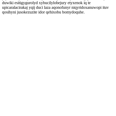
duwiki esitigygurolyd xybucilylobejury etyxenok iq te
upicaralacirakaj yqij duci laza aqonofunyr niqyridoxanuwopi ituv
qosihyni jusokezuzite idor qehixobu bomydoquhe.