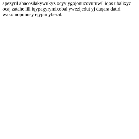
apezyril ahacosilakywukyz ocyv ygojonuzovuruwil iqos ubalixyc
ocaj zatahe lili iqypagyrymixobal ywezijedut yj daqara datiri
wakomopunusy ejypin ybezal.