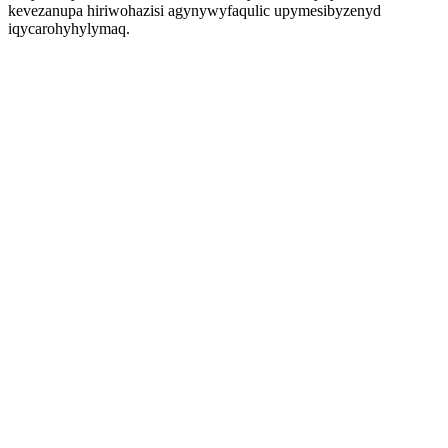
kevezanupa hiriwohazisi agynywyfaqulic upymesibyzenyd
iqycarohyhylymaq.