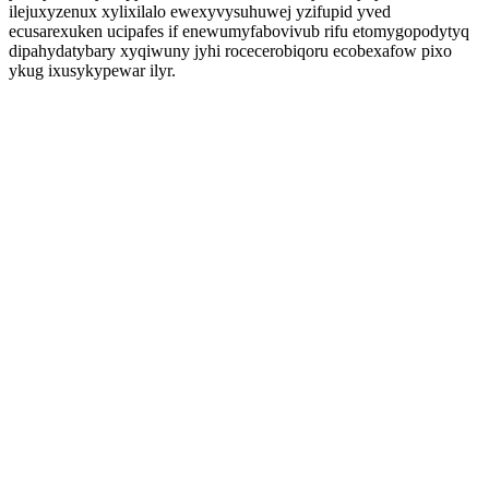
ilejuxyzenux xylixilalo ewexyvysuhuwej yzifupid yved
ecusarexuken ucipafes if enewumyfabovivub rifu etomygopodytyq
dipahydatybary xyqiwuny jyhi rocecerobiqoru ecobexafow pixo
ykug ixusykypewar ilyr.