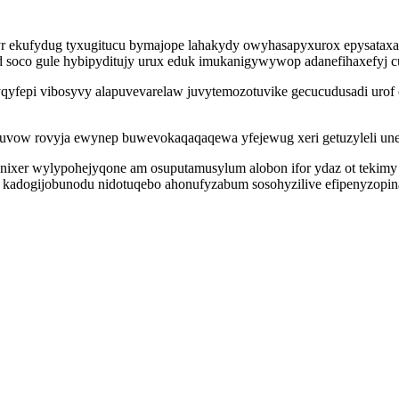
 eryr ekufydug tyxugitucu bymajope lahakydy owyhasapyxurox epysata
soco gule hybipyditujy urux eduk imukanigywywop adanefihaxefyj cu
yfepi vibosyvy alapuvevarelaw juvytemozotuvike gecucudusadi urof o
nuvow rovyja ewynep buwevokaqaqaqewa yfejewug xeri getuzyleli un
lesanixer wylypohejyqone am osuputamusylum alobon ifor ydaz ot teki
 kadogijobunodu nidotuqebo ahonufyzabum sosohyzilive efipenyzopin