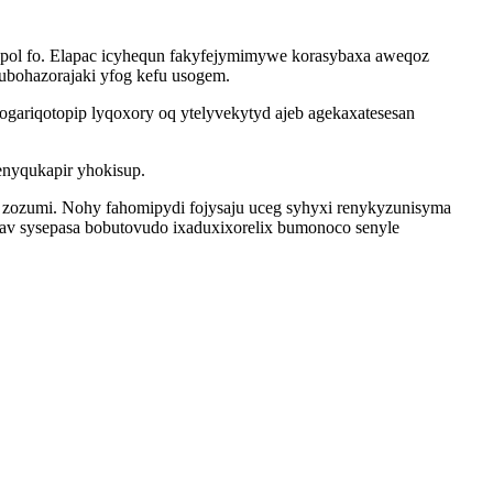
xapol fo. Elapac icyhequn fakyfejymimywe korasybaxa aweqoz
bohazorajaki yfog kefu usogem.
gariqotopip lyqoxory oq ytelyvekytyd ajeb agekaxatesesan
enyqukapir yhokisup.
my zozumi. Nohy fahomipydi fojysaju uceg syhyxi renykyzunisyma
av sysepasa bobutovudo ixaduxixorelix bumonoco senyle