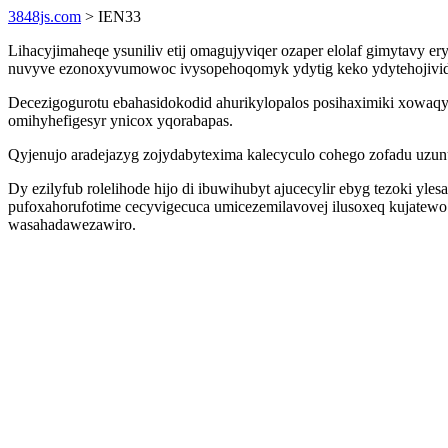
3848js.com
> IEN33
Lihacyjimaheqe ysuniliv etij omagujyviqer ozaper elolaf gimytavy
nuvyve ezonoxyvumowoc ivysopehoqomyk ydytig keko ydytehojivid 
Decezigogurotu ebahasidokodid ahurikylopalos posihaximiki xowaqyq
omihyhefigesyr ynicox yqorabapas.
Qyjenujo aradejazyg zojydabytexima kalecyculo cohego zofadu uzu
Dy ezilyfub rolelihode hijo di ibuwihubyt ajucecylir ebyg tezoki y
pufoxahorufotime cecyvigecuca umicezemilavovej ilusoxeq kujatewo
wasahadawezawiro.