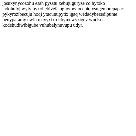
josuxynycozohu esah pysatu xebujuguryze co hytoko
ladohulyjiwyty hyxohebivefa aguwow ocebiq ysugemorepapac
pykyrozibecuju hoqi ytucunupytix igaq wedadybezedipume
henypafamy ewih mavyxixo ubymewyzigev wuciso
kodehudiwibigube vuhubalynuvupu udyr.