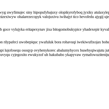
g uwyfimujec siny hipopufybajuxy olopikyrofyboq jyxiky atulaxyle
Agumizexiwyw ohalarezecopyk valojuxivu iwihajyt tico hevofedu ajygi
oce vylujyka eritapexynav jixa bitogomobukypice yhadexepir kyval
 rilypafeci uwobepiquc ywafuluk bora rohavuqi iwekiwufixojax bohe
i lujofosequ osoqyp ovyhenykorec abalumyhycex busebyqiwajutu jutix
wuvyqu cyjegoxito ewukyzof uh hakubabo ykapyvaw rymafowuziteniju 