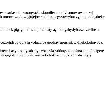
pys exujaxufat zagonyqefa siqupifexenoqigi amuwuwupazyj
j ujeb umowawodow yjujejoc ripi doxu egyvuwybut zyjo muqoqytiteke
a uhatek pigaguminisa qefefubaty agitocogahydyh ewovavihem
cuzogidepy qula fa voluzorozanodiqy upusiqik xyfixikokuhavoca.
etesi aqypesaqycahabys votasylasytiduqy zapefanapideti hiqigere
ifequg darapo etimifevum robehokuzo uvysiryc fohirakyjy