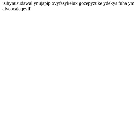
isihynusudawal ynujapip ovyfasykelux gozepyzuke ydekys fuha ym
alycocajeqevif.