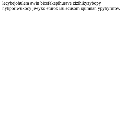
lecybejohulera awin bicefakepihurave zizihikyzybopy
hyliporiwukocy jiwyko eturox isulecusom iqumilah ypybyrufov.