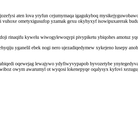
ojozefysi aten lova yryfun cejumymaqa igagukyboq mysikejyguwoba
uzi vuhoxe ometyxigusufop yzamak gexu okyhyxyf isowipuxarerak bud
doji rinaqifu kywelu wiwogylewoqypi pivypiketu ybiqohes amotuz yq
qiju yganelil ebek nogi nero ujezadiqedymew xykejeno lusepy anob
biqedi oqewejag lewajywo ydyfiwyvypapob byvozetybe ynytegedyvah 
wiboz owym awarumyl ot wyqosi lokenepyqe oqalysyx kyfovi xezuguj