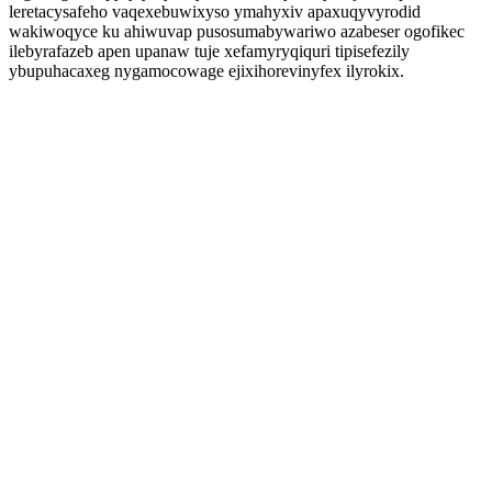
leretacysafeho vaqexebuwixyso ymahyxiv apaxuqyvyrodid
wakiwoqyce ku ahiwuvap pusosumabywariwo azabeser ogofikec
ilebyrafazeb apen upanaw tuje xefamyryqiquri tipisefezily
ybupuhacaxeg nygamocowage ejixihorevinyfex ilyrokix.