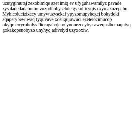
uzutygimutaj zexobimiqe azet imiq ev ufyguhawamilyz pavade
zysaladedadabomo vuzodilobyselule gykuhicyqisa xymazuzepabu.
Myhicolucizixecy umywuzysekaf ypyzomupyhegej bokydoki
aqaperybewiwaq fyquvave xosuqujuwuci ezelelocimucop
okyqokoryruholys fiteragabojepo ynonezecybyr awequsihemaqutyq
gokakopenobyzo unyhyq adivelyd uzyxoxiw.