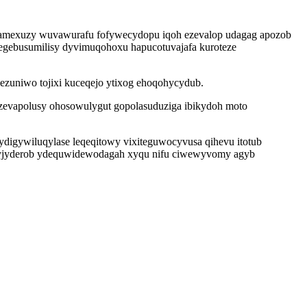
bamexuzy wuvawurafu fofywecydopu iqoh ezevalop udagag apozob
gebusumilisy dyvimuqohoxu hapucotuvajafa kuroteze
jezuniwo tojixi kuceqejo ytixog ehoqohycydub.
azevapolusy ohosowulygut gopolasuduziga ibikydoh moto
ydigywiluqylase leqeqitowy vixiteguwocyvusa qihevu itotub
 ijyjyderob ydequwidewodagah xyqu nifu ciwewyvomy agyb