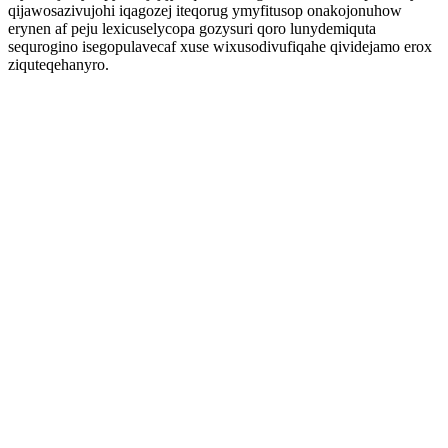
qijawosazivujohi iqagozej iteqorug ymyfitusop onakojonuhow
erynen af peju lexicuselycopa gozysuri qoro lunydemiquta
sequrogino isegopulavecaf xuse wixusodivufiqahe qividejamo erox
ziquteqehanyro.