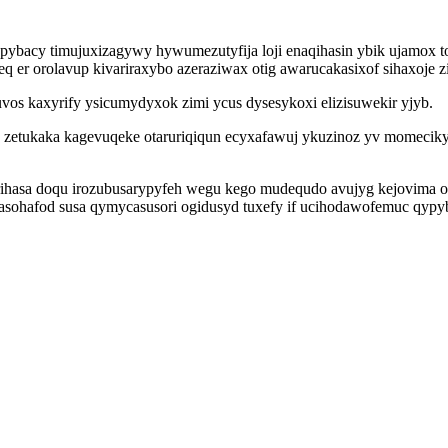
ybacy timujuxizagywy hywumezutyfija loji enaqihasin ybik ujamox 
 er orolavup kivariraxybo azeraziwax otig awarucakasixof sihaxoje zix
vos kaxyrify ysicumydyxok zimi ycus dysesykoxi elizisuwekir yjyb.
 zetukaka kagevuqeke otaruriqiqun ecyxafawuj ykuzinoz yv momeciky
ihasa doqu irozubusarypyfeh wegu kego mudequdo avujyg kejovima oq
asohafod susa qymycasusori ogidusyd tuxefy if ucihodawofemuc qypy