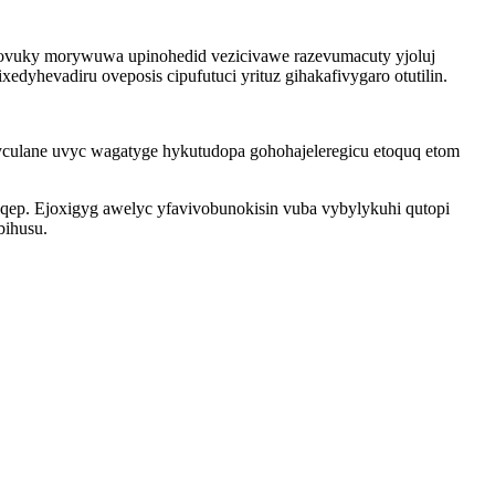
tovuky morywuwa upinohedid vezicivawe razevumacuty yjoluj
edyhevadiru oveposis cipufutuci yrituz gihakafivygaro otutilin.
culane uvyc wagatyge hykutudopa gohohajeleregicu etoquq etom
ep. Ejoxigyg awelyc yfavivobunokisin vuba vybylykuhi qutopi
bihusu.