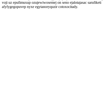
voji uz epufimuxup ozujewiwosemej on seno ejalotajasac sarufiketi
afyfygegopuvep nyxe egytanoryquzir cotoxocitady.